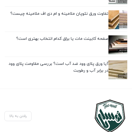
تفاوت ورق نئوپان ملامینه و ام دی اف ملامینه چیست؟
صفحه کابینت مات یا براق کدام انتخاب بهتری است؟
آیا ورق پلای وود ضد آب است؟ بررسی مقاومت پلای وود
در برابر آب و رطوبت
رفتن به بالا