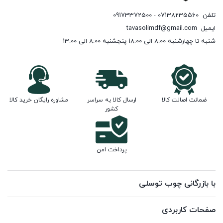
تلفن
07138235560 - 09173372500
ایمیل
tavasolimdf@gmail.com
شنبه تا چهارشنبه 8:00 الی 18:00 پنجشنبه 8:00 الی 13:00
ضمانت اصالت کالا
ارسال کالا به سراسر
مشاوره رایگان خرید کالا
کشور
پرداخت امن
با بازرگانی چوب توسلی
صفحات کاربردی