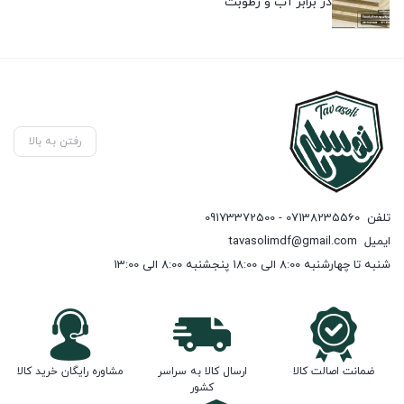
در برابر آب و رطوبت
رفتن به بالا
تلفن
07138235560 - 09173372500
ایمیل
tavasolimdf@gmail.com
شنبه تا چهارشنبه 8:00 الی 18:00 پنجشنبه 8:00 الی 13:00
ضمانت اصالت کالا
ارسال کالا به سراسر
مشاوره رایگان خرید کالا
کشور