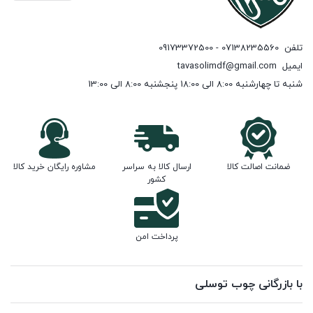
تلفن
07138235560 - 09173372500
ایمیل
tavasolimdf@gmail.com
شنبه تا چهارشنبه 8:00 الی 18:00 پنجشنبه 8:00 الی 13:00
ضمانت اصالت کالا
ارسال کالا به سراسر
مشاوره رایگان خرید کالا
کشور
پرداخت امن
با بازرگانی چوب توسلی