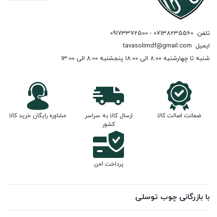
تلفن
07138235560 - 09173372500
ایمیل
tavasolimdf@gmail.com
شنبه تا چهارشنبه 8:00 الی 18:00 پنجشنبه 8:00 الی 13:00
ضمانت اصالت کالا
ارسال کالا به سراسر
مشاوره رایگان خرید کالا
کشور
پرداخت امن
با بازرگانی چوب توسلی