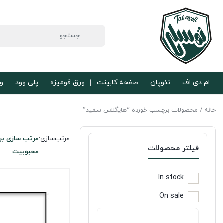
ام دی اف
نئوپان
صفحه کابینت
ورق فومیزه
پلی وود
ور
خانه
/ محصولات برچسب خورده “هایگلاس سفید”
مرتب‌سازی:
مرتب سازی بر
فیلتر محصولات
محبوبیت
In stock
On sale