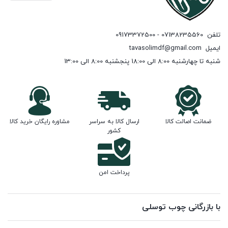
تلفن
07138235560 - 09173372500
ایمیل
tavasolimdf@gmail.com
شنبه تا چهارشنبه 8:00 الی 18:00 پنجشنبه 8:00 الی 13:00
ضمانت اصالت کالا
ارسال کالا به سراسر
مشاوره رایگان خرید کالا
کشور
پرداخت امن
با بازرگانی چوب توسلی