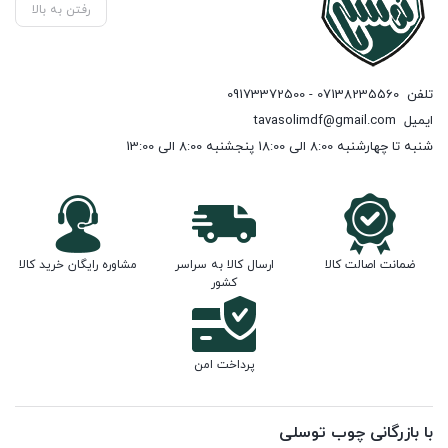
رفتن به بالا
تلفن
07138235560 - 09173372500
ایمیل
tavasolimdf@gmail.com
شنبه تا چهارشنبه 8:00 الی 18:00 پنجشنبه 8:00 الی 13:00
ضمانت اصالت کالا
ارسال کالا به سراسر
مشاوره رایگان خرید کالا
کشور
پرداخت امن
با بازرگانی چوب توسلی