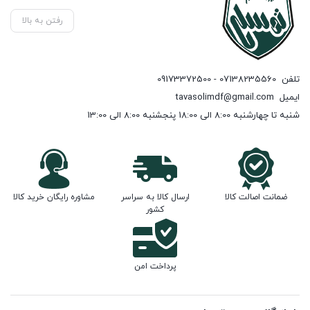
رفتن به بالا
تلفن
07138235560 - 09173372500
ایمیل
tavasolimdf@gmail.com
شنبه تا چهارشنبه 8:00 الی 18:00 پنجشنبه 8:00 الی 13:00
ضمانت اصالت کالا
ارسال کالا به سراسر
مشاوره رایگان خرید کالا
کشور
پرداخت امن