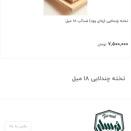
تخته چندلایی (پلای وود) ضدآب 18 میل
۷,۵۰۰,۰۰۰
تومان
تخته چندلایی 18 میل
رفتن به بالا