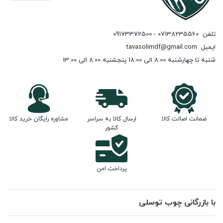
تلفن
07138235560 - 09173372500
ایمیل
tavasolimdf@gmail.com
شنبه تا چهارشنبه 8:00 الی 18:00 پنجشنبه 8:00 الی 13:00
ضمانت اصالت کالا
ارسال کالا به سراسر
مشاوره رایگان خرید کالا
کشور
پرداخت امن
با بازرگانی چوب توسلی