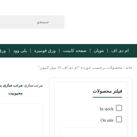
ام دی اف
نئوپان
صفحه کابینت
ورق فومیزه
پلی وود
ورق b
خانه
/ محصولات برچسب خورده “ام دی اف 16 میل کنیون”
مرتب‌سازی:
مرتب سازی ب
فیلتر محصولات
محبوبیت
In stock
On sale