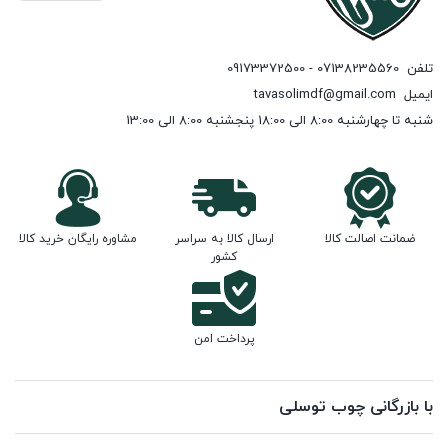
تلفن
07138235560 - 09173372500
ایمیل
tavasolimdf@gmail.com
شنبه تا چهارشنبه 8:00 الی 18:00 پنجشنبه 8:00 الی 13:00
ضمانت اصالت کالا
ارسال کالا به سراسر
مشاوره رایگان خرید کالا
کشور
پرداخت امن
با بازرگانی چوب توسلی