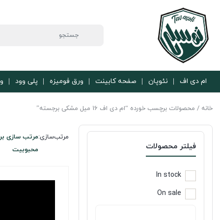
ام دی اف
نئوپان
صفحه کابینت
ورق فومیزه
پلی وود
ور
خانه
/ محصولات برچسب خورده “ام دی اف 16 میل مشکی برجسته”
مرتب‌سازی:
مرتب سازی بر
فیلتر محصولات
محبوبیت
In stock
On sale