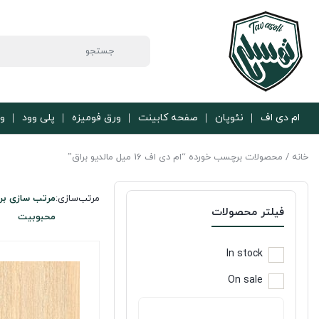
ام دی اف
نئوپان
صفحه کابینت
ورق فومیزه
پلی وود
ور
خانه
/ محصولات برچسب خورده “ام دی اف 16 میل مالدیو براق”
مرتب‌سازی:
مرتب سازی بر
فیلتر محصولات
محبوبیت
In stock
On sale