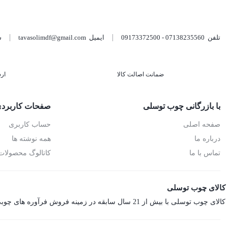
تلفن
07138235560 - 09173372500
ایمیل
tavasolimdf@gmail.com
شن
ضمانت اصالت کالا
ار
با بازرگانی چوب توسلی
صفحات کاربرد
صفحه اصلی
حساب کاربری
درباره ما
همه نوشته ها
تماس با ما
کاتالوگ محصولات
کالای چوب توسلی
کالای چوب توسلی با بیش از 21 سال سابقه در زمینه فروش فرآوره های چوبی اعم از ام‌دی‌اف، هایگلاس، نئوپان، صفحه کابینت، ورق فومیزه و پلای‌وود می باشد.