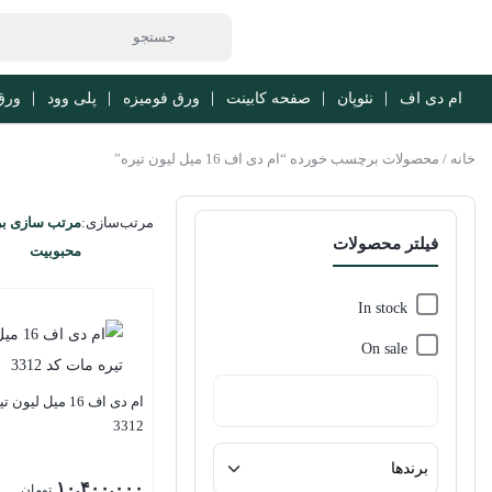
ام دی اف
نئوپان
صفحه کابینت
ورق فومیزه
پلی وود
ورق b
خانه
/ محصولات برچسب خورده “ام دی اف 16 میل لیون تیره”
مرتب‌سازی:
مرتب سازی ب
فیلتر محصولات
محبوبیت
In stock
On sale
ام دی اف 16 میل ل
3312
۱۰,۴۰۰,۰۰۰
تومان