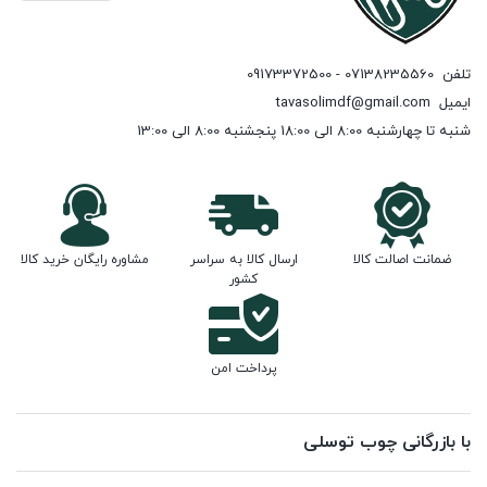
تلفن
07138235560 - 09173372500
ایمیل
tavasolimdf@gmail.com
شنبه تا چهارشنبه 8:00 الی 18:00 پنجشنبه 8:00 الی 13:00
ضمانت اصالت کالا
ارسال کالا به سراسر
مشاوره رایگان خرید کالا
کشور
پرداخت امن
با بازرگانی چوب توسلی