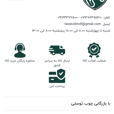
تلفن
07138235560 - 09173372500
ایمیل
tavasolimdf@gmail.com
شنبه تا چهارشنبه 8:00 الی 18:00 پنجشنبه 8:00 الی 13:00
ضمانت اصالت کالا
ارسال کالا به سراسر
مشاوره رایگان خرید کالا
کشور
پرداخت امن
با بازرگانی چوب توسلی