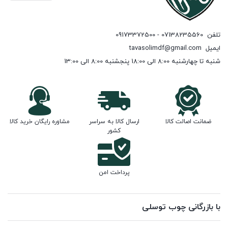
تلفن
07138235560 - 09173372500
ایمیل
tavasolimdf@gmail.com
شنبه تا چهارشنبه 8:00 الی 18:00 پنجشنبه 8:00 الی 13:00
ضمانت اصالت کالا
ارسال کالا به سراسر
مشاوره رایگان خرید کالا
کشور
پرداخت امن
با بازرگانی چوب توسلی