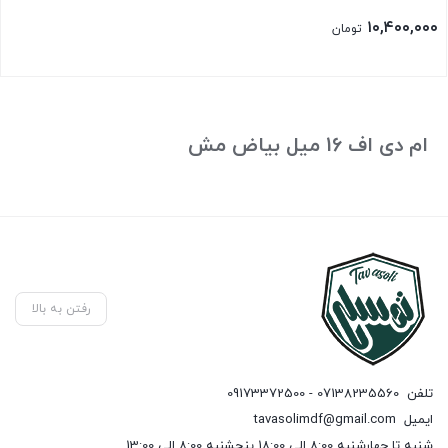
۱۰,۴۰۰,۰۰۰
تومان
ام دی اف 16 میل بیاض مش
رفتن به بالا
تلفن
07138235560 - 09173372500
ایمیل
tavasolimdf@gmail.com
شنبه تا چهارشنبه 8:00 الی 18:00 پنجشنبه 8:00 الی 13:00