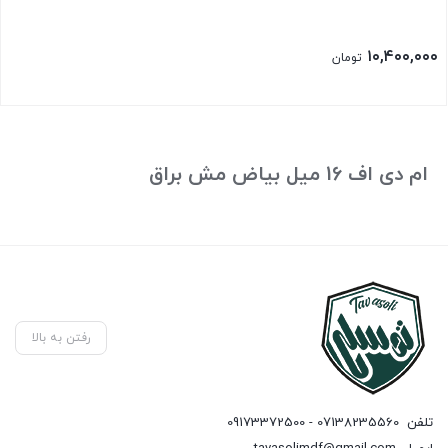
۱۰,۴۰۰,۰۰۰
تومان
ام دی اف 16 میل بیاض مش براق
رفتن به بالا
تلفن
07138235560 - 09173372500