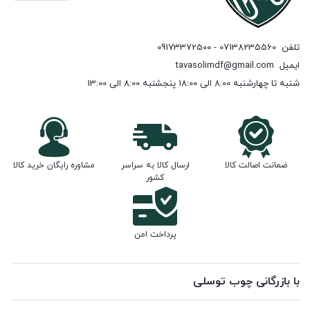
تلفن
07138235560 - 09173372500
ایمیل
tavasolimdf@gmail.com
شنبه تا چهارشنبه 8:00 الی 18:00 پنجشنبه 8:00 الی 13:00
ضمانت اصالت کالا
ارسال کالا به سراسر
مشاوره رایگان خرید کالا
کشور
پرداخت امن
با بازرگانی چوب توسلی