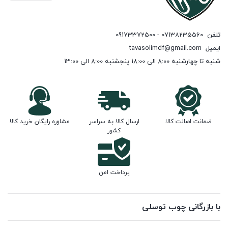
تلفن
07138235560 - 09173372500
ایمیل
tavasolimdf@gmail.com
شنبه تا چهارشنبه 8:00 الی 18:00 پنجشنبه 8:00 الی 13:00
ضمانت اصالت کالا
ارسال کالا به سراسر
مشاوره رایگان خرید کالا
کشور
پرداخت امن
با بازرگانی چوب توسلی