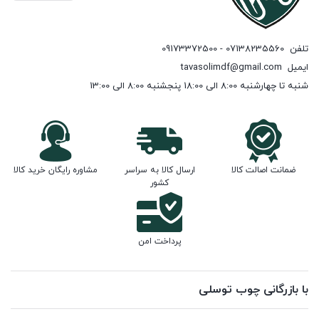
تلفن
07138235560 - 09173372500
ایمیل
tavasolimdf@gmail.com
شنبه تا چهارشنبه 8:00 الی 18:00 پنجشنبه 8:00 الی 13:00
ضمانت اصالت کالا
ارسال کالا به سراسر
مشاوره رایگان خرید کالا
کشور
پرداخت امن
با بازرگانی چوب توسلی