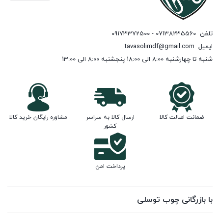
تلفن
07138235560 - 09173372500
ایمیل
tavasolimdf@gmail.com
شنبه تا چهارشنبه 8:00 الی 18:00 پنجشنبه 8:00 الی 13:00
ضمانت اصالت کالا
ارسال کالا به سراسر
مشاوره رایگان خرید کالا
کشور
پرداخت امن
با بازرگانی چوب توسلی