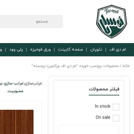
ام دی اف
نئوپان
صفحه کابینت
ورق فومیزه
پلی وود
ور
خانه
/ محصولات برچسب خورده “ام دی اف ویکتوریا برجسته”
مرتب‌سازی:
مرتب سازی بر
فیلتر محصولات
محبوبیت
In stock
On sale