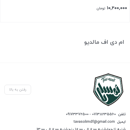
۱۰,۲۰۰,۰۰۰
تومان
ام دی اف مالدیو
رفتن به بالا
تلفن
07138235560 - 09173372500
ایمیل
tavasolimdf@gmail.com
شنبه تا چهارشنبه 8:00 الی 18:00 پنجشنبه 8:00 الی 13:00