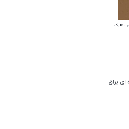
هوه ای متالیک
ای براق