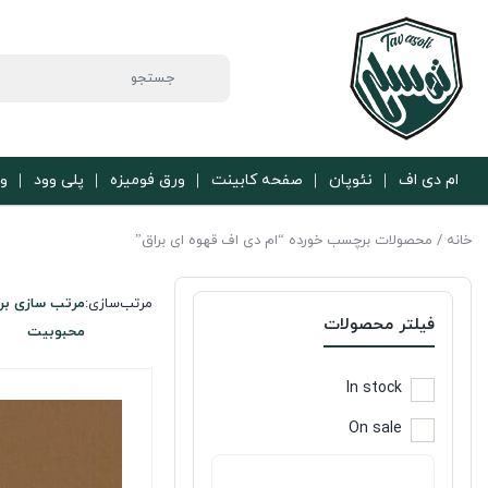
ام دی اف
نئوپان
صفحه کابینت
ورق فومیزه
پلی وود
ور
خانه
/ محصولات برچسب خورده “ام دی اف قهوه ای براق”
مرتب‌سازی:
مرتب سازی بر
فیلتر محصولات
محبوبیت
In stock
On sale