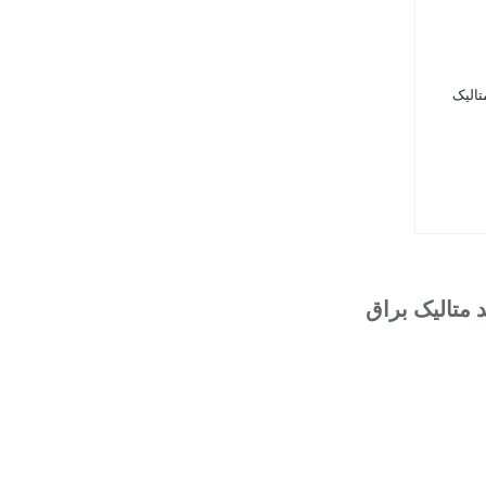
ید متالیک
 متالیک براق