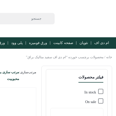
ام دی اف
نئوپان
صفحه کابینت
ورق فومیزه
پلی وود
ورق b
خانه
/ محصولات برچسب خورده “ام دی اف سفید متالیک براق”
مرتب‌سازی:
مرتب سازی ب
فیلتر محصولات
محبوبیت
In stock
On sale