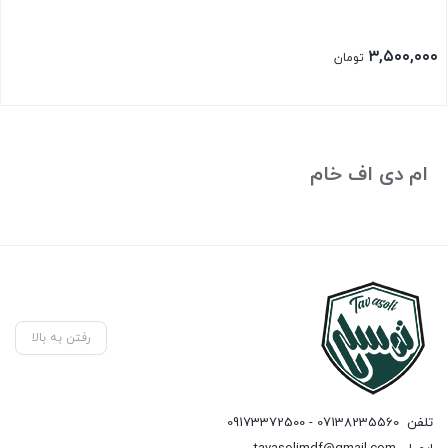
۳,۵۰۰,۰۰۰
تومان
ام دی اف خام
رفتن به بالا
تلفن
07138235560 - 09173372500