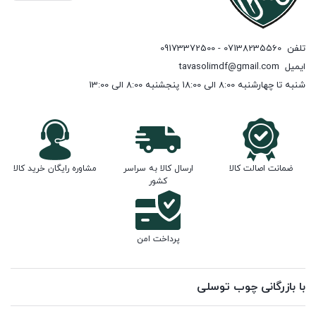
تلفن
07138235560 - 09173372500
ایمیل
tavasolimdf@gmail.com
شنبه تا چهارشنبه 8:00 الی 18:00 پنجشنبه 8:00 الی 13:00
ضمانت اصالت کالا
ارسال کالا به سراسر
مشاوره رایگان خرید کالا
کشور
پرداخت امن
با بازرگانی چوب توسلی