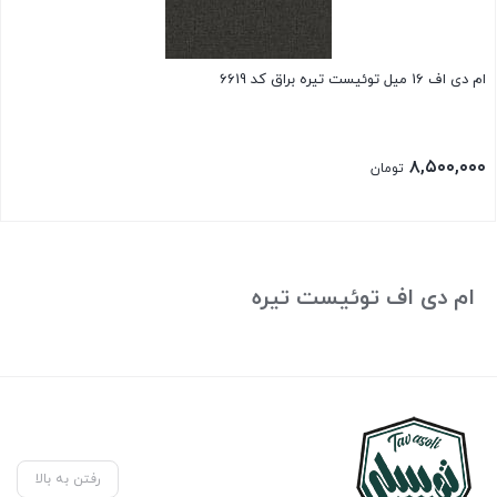
ام دی اف 16 میل توئیست تیره براق کد 6619
۸,۵۰۰,۰۰۰
تومان
ام دی اف توئیست تیره
رفتن به بالا