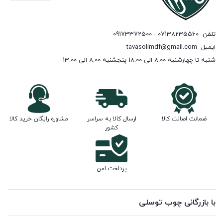
تلفن
07138235560 - 09173372500
ایمیل
tavasolimdf@gmail.com
شنبه تا چهارشنبه 8:00 الی 18:00 پنجشنبه 8:00 الی 13:00
ضمانت اصالت کالا
ارسال کالا به سراسر
مشاوره رایگان خرید کالا
کشور
پرداخت امن
با بازرگانی چوب توسلی