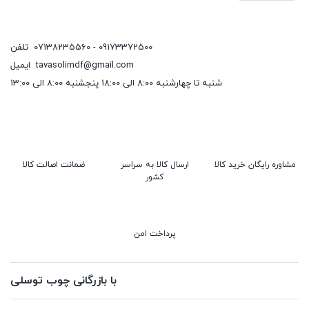
07138235560 - 09173372500
تلفن
tavasolimdf@gmail.com
ایمیل
شنبه تا چهارشنبه 8:00 الی 18:00 پنجشنبه 8:00 الی 13:00
مشاوره رایگان خرید کالا
ارسال کالا به سراسر
ضمانت اصالت کالا
کشور
پرداخت امن
با بازرگانی چوب توسلی