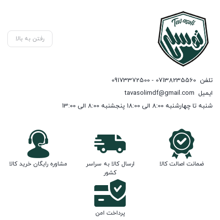
رفتن به بالا
تلفن
07138235560 - 09173372500
ایمیل
tavasolimdf@gmail.com
شنبه تا چهارشنبه 8:00 الی 18:00 پنجشنبه 8:00 الی 13:00
ضمانت اصالت کالا
ارسال کالا به سراسر
مشاوره رایگان خرید کالا
کشور
پرداخت امن