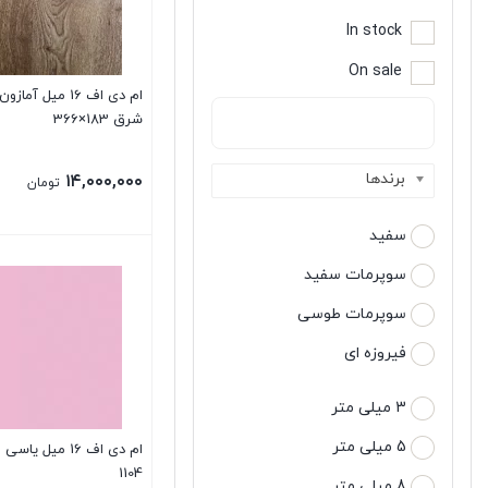
In stock
On sale
ام دی اف 16 میل آما
شرق 183×366
برندها
۱۴,۰۰۰,۰۰۰
تومان
سفید
سوپرمات سفید
سوپرمات طوسی
فیروزه ای
3 میلی متر
5 میلی متر
ام دی اف 16 میل ی
1104
8 میلی متر