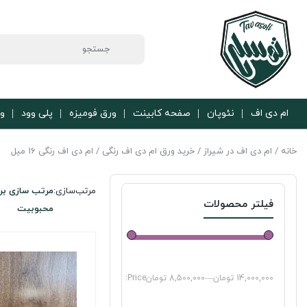
ام دی اف
نئوپان
صفحه کابینت
ورق فومیزه
پلی وود
ور
خانه
/
ام دی اف در شیراز
/
خرید ورق ام دی اف رنگی
/ ام دی اف رنگی 16 میل
مرتب‌سازی:
مرتب سازی بر
فیلتر محصولات
محبوبیت
14,000,000 تومان
—
8,500,000 تومان
Price: