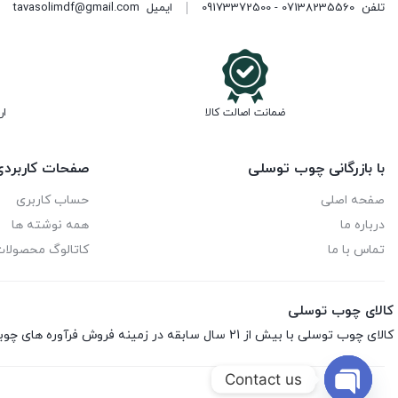
تلفن
07138235560 - 09173372500
ایمیل
tavasolimdf@gmail.com
ضمانت اصالت کالا
ار
با بازرگانی چوب توسلی
صفحات کاربرد
صفحه اصلی
حساب کاربری
درباره ما
همه نوشته ها
تماس با ما
کاتالوگ محصولا
کالای چوب توسلی
کالای چوب توسلی با بیش از 21 سال سابقه در زمینه فروش فرآوره های چوبی اعم از ام‌دی‌اف، هایگلاس، نئوپان، صفحه کابینت، ورق فومیزه و پلای‌وود می باشد.
Contact us