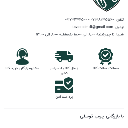
تلفن
07138235560 - 09173372500
ایمیل
tavasolimdf@gmail.com
شنبه تا چهارشنبه 8:00 الی 18:00 پنجشنبه 8:00 الی 13:00
ضمانت اصالت کالا
ارسال کالا به سراسر
مشاوره رایگان خرید کالا
کشور
پرداخت امن
با بازرگانی چوب توسلی