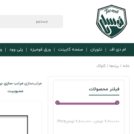
ام دی اف
نئوپان
صفحه کابینت
ورق فومیزه
پلی وود
ور
خانه
/ برندها / کاواک
مرتب‌سازی:
مرتب سازی بر
فیلتر محصولات
محبوبیت
7,600,000 تومان
—
6,800,000 تومان
Price: