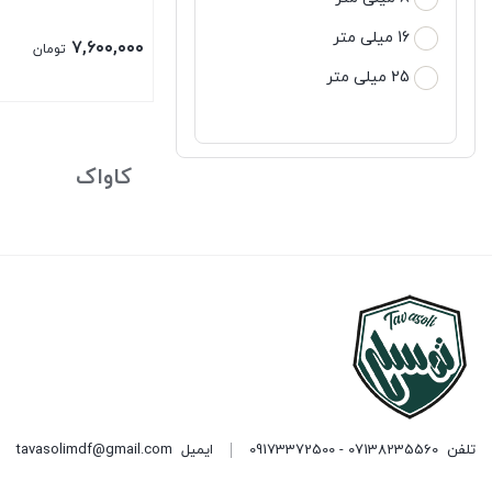
16 میلی متر
۷,۶۰۰,۰۰۰
تومان
25 میلی متر
کاواک
تلفن
07138235560 - 09173372500
ایمیل
tavasolimdf@gmail.com