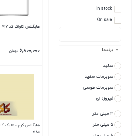
In stock
On sale
هایگلاس کاواک کد 717
برندها
۶,۸۰۰,۰۰۰
تومان
سفید
سوپرمات سفید
سوپرمات طوسی
فیروزه ای
3 میلی متر
5 میلی متر
هایگلاس کرم متالیک کا
580
8 میلی متر