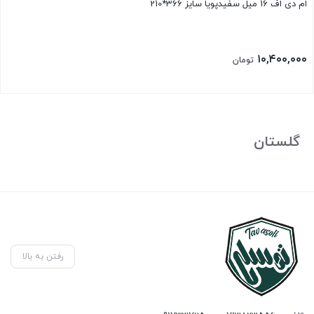
ام دی اف 16 میل سفیدپویا سایز 366*210
۱۰,۴۰۰,۰۰۰
تومان
گلستان
رفتن به بالا