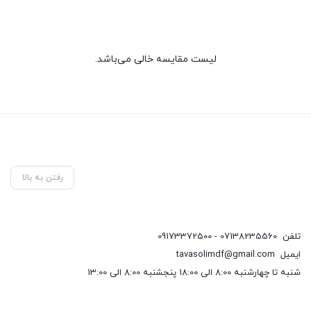
لیست مقایسه خالی می‌باشد.
رفتن به بالا
تلفن
07138235560 - 09173372500
ایمیل
tavasolimdf@gmail.com
شنبه تا چهارشنبه 8:00 الی 18:00 پنجشنبه 8:00 الی 13:00