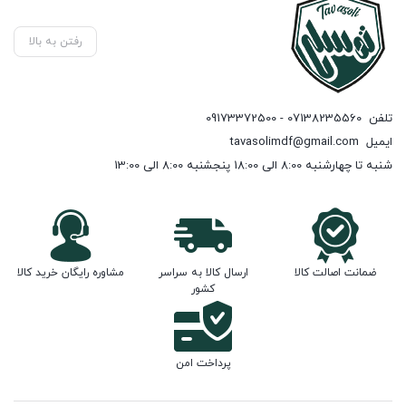
رفتن به بالا
تلفن
07138235560 - 09173372500
ایمیل
tavasolimdf@gmail.com
شنبه تا چهارشنبه 8:00 الی 18:00 پنجشنبه 8:00 الی 13:00
ضمانت اصالت کالا
ارسال کالا به سراسر
مشاوره رایگان خرید کالا
کشور
پرداخت امن